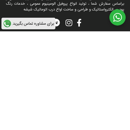
براساس سفارش شما ، تولید انواع پروفیل الومینیوم عمومی ، خدمات رنگ
پودری الکترواستاتیک و طراحی و ساخت اواع درب اتوماتیک شیشه
برای مشاوره تماس بگیرید.
ارتباط با ما
آدرس : جاده ساوه ,سه راه آدران,به سمت شهریار, شهرک صنعتی زواره ای
09122645327
-
09123794374
تمامی مطالب و محتوا متعلق به وب سایت آلوم فرم می باشد. طراحی توسط