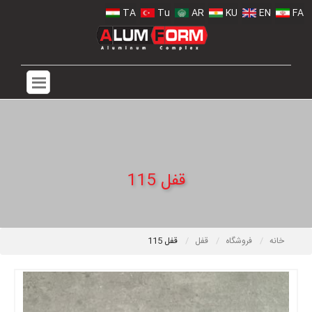
TA
Tu
AR
KU
EN
FA
قفل 115
خانه
فروشگاه
قفل
قفل 115