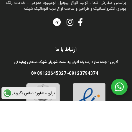
براساس سفارش شما ، تولید انواع پروفیل الومینیوم عمومی ، خدمات رنگ
پودری الکترواستاتیک و طراحی و ساخت اواع درب اتوماتیک شیشه
ارتباط با ما
آدرس : جاده ساوه ,سه راه آدران,به سمت شهریار, شهرک صنعتی زواره ای
09122645327
-
09123794374
برای مشاوره تماس بگیرید.
تمامی مطالب و محتوا متعلق به وب سایت آلوم فرم می باشد. طراحی توسط