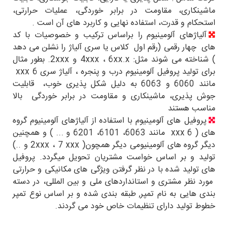
ماشینکاری، مقاومت در برابر خوردگی، عملیات حرارتی،
استحکام و قدرت، استفاده نهایی و کاربرد های آن است .
آلیاژهای آلومینیوم را براساس ترکیب و خصوصیات با کد
های چهار رقمی (رقم اول کلاس یا سری آلیاژ را نشلن می دهد
) شناخته می شوند مثل: 4xxx ، 6xx.x و 2xxx. بطور مثال
برای تولید پروفیل آلومینیوم درب و پنجره ، آلیاژ سری 6 xxx
مانند 6060 و 6063 به دلیل شکل پذیری خوب، قابلیت
جوش پذیری، ماشینکاری و مقاومت در برابر خوردگی بالا
مناسب هستند
پروفیل های آلومینیوم با استفاده از آلیاژهای آلومینیوم گروه
های ( 6 xxx مانند 6063، 6101، 6201 و ... ) و همچنین
دیگر گروه های آلومینیومی دیگر همچون( 2xxx ، 7 xxx و ..)
تولید و بر اساس خواست مشتریان تحویل میگردد. پروفیل
های تولید شده با در نظر گرفتن ویژگی های مکانیکی و حرارتی
مورد نظر مشتری و استانداردهای ملی و بین المللی، در دسته
بندی هایی به نام تمپر, طبقه بندی شده و بر اساس نوع تمپر
خطوط تولید دارای تنظیمات خاص خود می گردند.