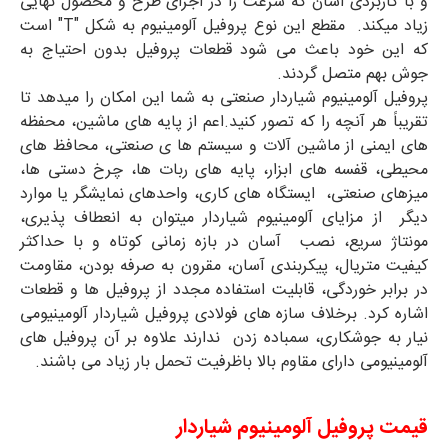
و با کاربردی آسان که سرعت را در اجرای طرح و محصول نهایی
زیاد میکند. مقطع این نوع پروفیل آلومینیوم به شکل "T" است
که این خود باعث می شود قطعات پروفیل بدون احتیاج به
جوش بهم متصل گردند.
پروفیل آلومینیوم شیاردار صنعتی به شما این امکان را میدهد تا
تقریباً هر آنچه را که تصور کنید.اعم از پایه های ماشین، محفظه
های ایمنی از ماشین آلات و سیستم ها ی صنعتی، محافظ های
محیطی، قفسه های ابزار، پایه های ربات ها، چرخ دستی ها،
میزهای صنعتی، ایستگاه های کاری، واحدهای نمایشگر یا موارد
دیگر از مزایای آلومینیوم شیاردار میتوان به انعطاف پذیری،
مونتاژ سریع، نصب آسان در بازه زمانی کوتاه و با حداکثر
کیفیت متریال، پیکربندی آسان، مقرون به صرفه بودن، مقاومت
در برابر خوردگی، قابلیت استفاده مجدد از پروفیل ها و قطعات
اشاره کرد. برخلاف سازه های فولادی پروفیل شیاردار آلومینیومی
نیار به جوشکاری، سمباده زدن ندارند علاوه بر آن پروفیل های
آلومینیومی دارای مقاوم بالا باظرفیت تحمل بار زیاد می باشند.
قیمت پروفیل آلومینیوم شیاردار