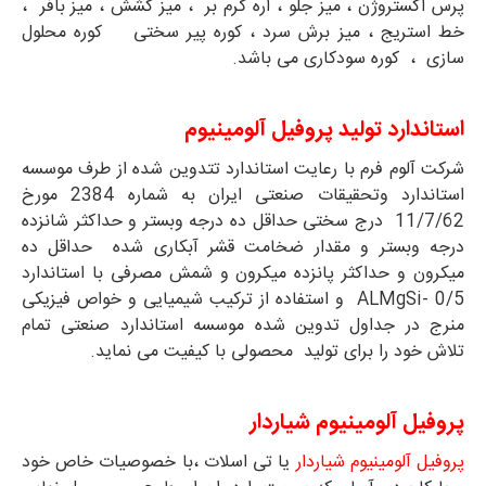
پرس اکستروژن ، میز جلو ، اره گرم بر ، میز کشش ، میز بافر ،
خط استریج ، میز برش سرد ، کوره پیر سختی کوره محلول
سازی ، کوره سودکاری می باشد.
استاندارد تولید پروفیل آلومینیوم
شرکت آلوم فرم با رعایت استاندارد تتدوین شده از طرف موسسه
استاندارد وتحقیقات صنعتی ایران به شماره 2384 مورخ
11/7/62 درج سختی حداقل ده درجه وبستر و حداکثر شانزده
درجه وبستر و مقدار ضخامت قشر آبکاری شده حداقل ده
میکرون و حداکثر پانزده میکرون و شمش مصرفی با استاندارد
ALMgSi- 0/5 و استفاده از ترکیب شیمیایی و خواص فیزیکی
منرج در جداول تدوین شده موسسه استاندارد صنعتی تمام
تلاش خود را برای تولید محصولی با کیفیت می نماید.
پروفیل آلومینیوم شیاردار
پروفیل آلومینیوم شیاردار
یا تی اسلات ،با خصوصیات خاص خود