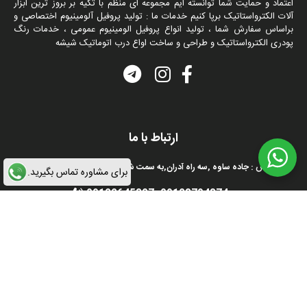
اعتماد و حمایت شما توانسته ایم مجموعه ای منظم با تکیه بر بروز ترین ابزار
آلات الکترواستاتیک برپا کنیم خدمات ما : تولید پروفیل آلومینیوم اختصاصی و
براساس سفارش شما ، تولید انواع پروفیل الومینیوم عمومی ، خدمات رنگ
پودری الکترواستاتیک و طراحی و ساخت اواع درب اتوماتیک شیشه
ارتباط با ما
آدرس : جاده ساوه ,سه راه آدران,به سمت شهریار, شهرک صنعتی زواره ای
برای مشاوره تماس بگیرید.
09122645327
-
09123794374