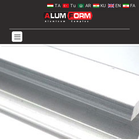
TA
Tu
AR
KU
EN
FA