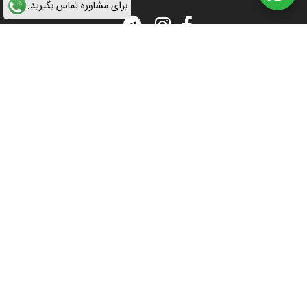
برای مشاوره تماس بگیرید.
ارتباط با ما
آدرس : جاده ساوه ,سه راه آدران,به سمت شهریار, شهرک صنعتی زواره ای
09122645327
-
09123794374
تمامی مطالب و محتوا متعلق به وب سایت آلوم فرم می باشد. طراحی توسط
ناوک